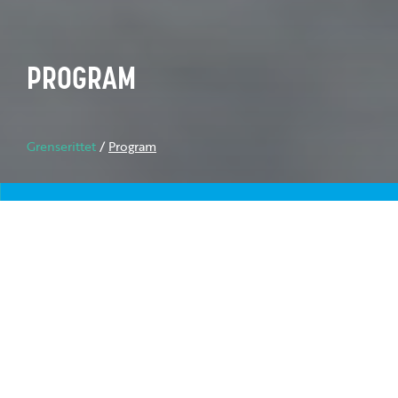
PROGRAM
Grenserittet
/
Program