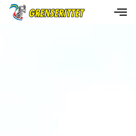
Arrangement
Rittinformasjon
Om Grenserittet
Min side
Meld deg på